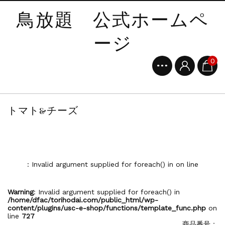
鳥放題 公式ホームペ
ージ
0
トマト&チーズ
: Invalid argument supplied for foreach() in
on line
Warning
: Invalid argument supplied for foreach() in
/home/dfac/torihodai.com/public_html/wp-
content/plugins/usc-e-shop/functions/template_func.php
on
line
727
商品番号：